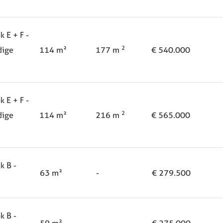
 E + F -
2
dige
114 m²
177 m
€ 540.000
 E + F -
2
dige
114 m²
216 m
€ 565.000
k B -
63 m²
-
€ 279.500
k B -
59 m²
-
€ 275.000