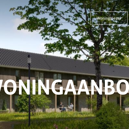
Woningkiezer
ONINGAANB