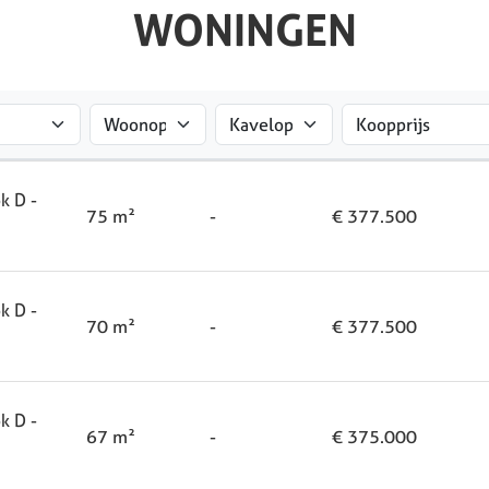
WONINGEN
k D -
75 m²
-
€ 377.500
k D -
70 m²
-
€ 377.500
k D -
67 m²
-
€ 375.000